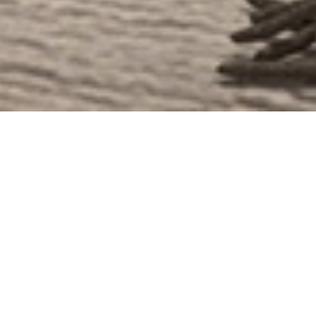
GOLD HERITAGE
PROPERTIES
Μια νέα δύναμη αναδύεται στην ανάπτυξη ακινήτων. Η
Gold Heritage θέτει νέα υψηλά στάνταρντ στο χώρο, με
προσήλωση στην δημιουργία κτιρίων με απαράμιλλη
ποιότητα, λειτουργική δομή, πρωτοποριακό σχεδιασμό
και πολυτελείς παροχές.