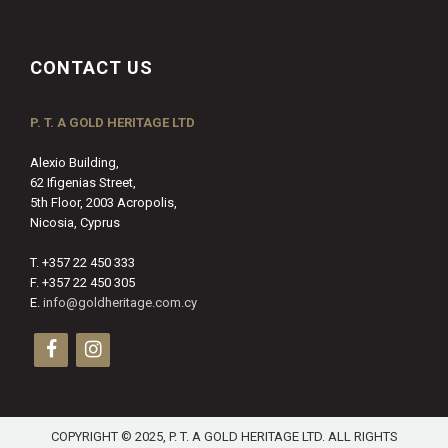
CONTACT US
P. T. A GOLD HERITAGE LTD
Alexio Building,
62 Ifigenias Street,
5th Floor, 2003 Acropolis,
Nicosia, Cyprus
T. +357 22 450 333
F. +357 22 450 305
E.
info@goldheritage.com.cy
COPYRIGHT © 2025, P. T. A GOLD HERITAGE LTD. ALL RIGHTS